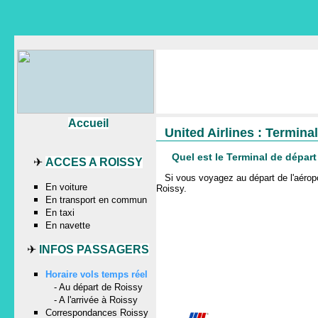
Accueil
United Airlines : Termina
Quel est le Terminal de dépar
✈
ACCES A ROISSY
Si vous voyagez au départ de l'aér
En voiture
Roissy
.
En transport en commun
En taxi
En navette
✈
INFOS PASSAGERS
Horaire vols temps réel
-
Au départ de Roissy
-
A l'arrivée à Roissy
Correspondances Roissy