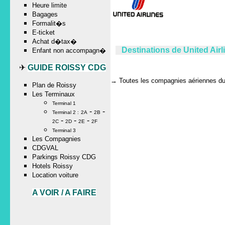
Heure limite
Bagages
Formalit�s
E-ticket
Achat d�tax�
Destinations de United Air
Enfant non accompagn�
✈
GUIDE ROISSY CDG
→
Toutes les compagnies aériennes du 
Plan de Roissy
Les Terminaux
Terminal 1
-
-
Terminal 2 :
2A
2B
-
-
-
2C
2D
2E
2F
Terminal 3
Les Compagnies
CDGVAL
Parkings Roissy CDG
Hotels Roissy
Location voiture
A VOIR / A FAIRE