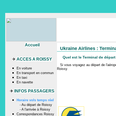
Accueil
Ukraine Airlines : Termin
Quel est le Terminal de dépar
✈
ACCES A ROISSY
Si vous voyagez au départ de l'aér
En voiture
Roissy
.
En transport en commun
En taxi
En navette
✈
INFOS PASSAGERS
Horaire vols temps réel
-
Au départ de Roissy
-
A l'arrivée à Roissy
Correspondances Roissy