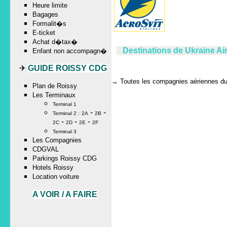
Heure limite
Bagages
Formalit�s
E-ticket
Achat d�tax�
Destinations de Ukraine Ai
Enfant non accompagn�
✈
GUIDE ROISSY CDG
→
Toutes les compagnies aériennes du 
Plan de Roissy
Les Terminaux
Terminal 1
-
-
Terminal 2 :
2A
2B
-
-
-
2C
2D
2E
2F
Terminal 3
Les Compagnies
CDGVAL
Parkings Roissy CDG
Hotels Roissy
Location voiture
A VOIR / A FAIRE