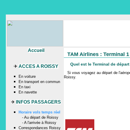
Accueil
TAM Airlines : Terminal 
Quel est le Terminal de dépar
✈
ACCES A ROISSY
Si vous voyagez au départ de l'aér
En voiture
Roissy
.
En transport en commun
En taxi
En navette
✈
INFOS PASSAGERS
Horaire vols temps réel
-
Au départ de Roissy
-
A l'arrivée à Roissy
Correspondances Roissy