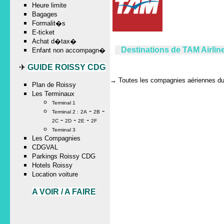
Heure limite
Bagages
Formalit�s
E-ticket
Achat d�tax�
Destinations de TAM Airlin
Enfant non accompagn�
✈
GUIDE ROISSY CDG
→
Toutes les compagnies aériennes du 
Plan de Roissy
Les Terminaux
Terminal 1
-
-
Terminal 2 :
2A
2B
-
-
-
2C
2D
2E
2F
Terminal 3
Les Compagnies
CDGVAL
Parkings Roissy CDG
Hotels Roissy
Location voiture
A VOIR / A FAIRE