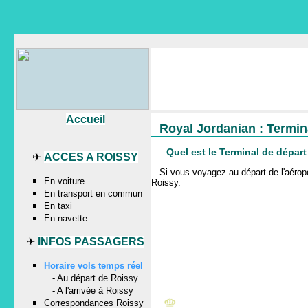
Accueil
Royal Jordanian : Termin
Quel est le Terminal de dépar
✈
ACCES A ROISSY
Si vous voyagez au départ de l'aér
En voiture
Roissy
.
En transport en commun
En taxi
En navette
✈
INFOS PASSAGERS
Horaire vols temps réel
-
Au départ de Roissy
-
A l'arrivée à Roissy
Correspondances Roissy