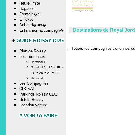
Heure limite
Bagages
Formalit�s
E-ticket
Achat d�tax�
Destinations de Royal Jord
Enfant non accompagn�
✈
GUIDE ROISSY CDG
→
Toutes les compagnies aériennes du 
Plan de Roissy
Les Terminaux
Terminal 1
-
-
Terminal 2 :
2A
2B
-
-
-
2C
2D
2E
2F
Terminal 3
Les Compagnies
CDGVAL
Parkings Roissy CDG
Hotels Roissy
Location voiture
A VOIR / A FAIRE