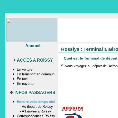
Accueil
Rossiya : Terminal 1 aér
Quel est le Terminal de dépar
✈
ACCES A ROISSY
Si vous voyagez au départ de l'aér
En voiture
En transport en commun
En taxi
En navette
✈
INFOS PASSAGERS
Horaire vols temps réel
-
Au départ de Roissy
-
A l'arrivée à Roissy
Correspondances Roissy