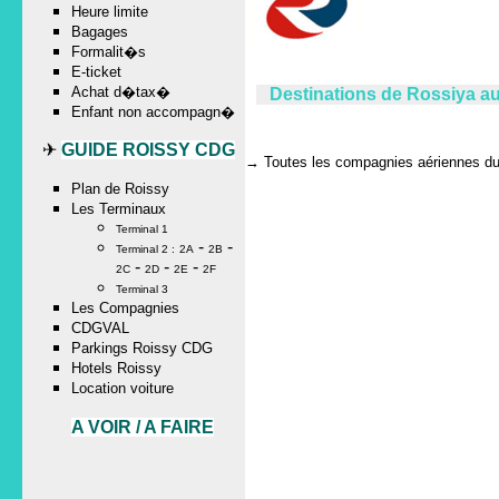
Heure limite
Bagages
Formalit�s
E-ticket
Achat d�tax�
Destinations de Rossiya au
Enfant non accompagn�
✈
GUIDE ROISSY CDG
→
Toutes les compagnies aériennes du 
Plan de Roissy
Les Terminaux
Terminal 1
-
-
Terminal 2 :
2A
2B
-
-
-
2C
2D
2E
2F
Terminal 3
Les Compagnies
CDGVAL
Parkings Roissy CDG
Hotels Roissy
Location voiture
A VOIR / A FAIRE