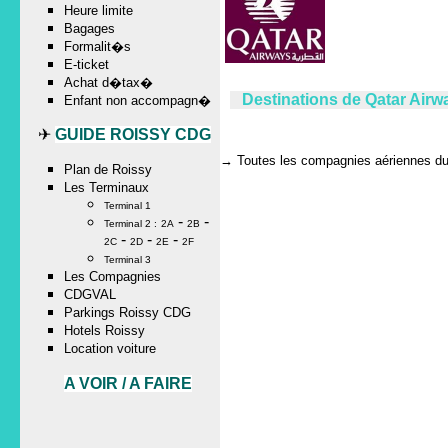
Heure limite
Bagages
Formalit�s
E-ticket
Achat d�tax�
Destinations de Qatar Airw
Enfant non accompagn�
✈
GUIDE ROISSY CDG
→
Toutes les compagnies aériennes du 
Plan de Roissy
Les Terminaux
Terminal 1
-
-
Terminal 2 :
2A
2B
-
-
-
2C
2D
2E
2F
Terminal 3
Les Compagnies
CDGVAL
Parkings Roissy CDG
Hotels Roissy
Location voiture
A VOIR / A FAIRE