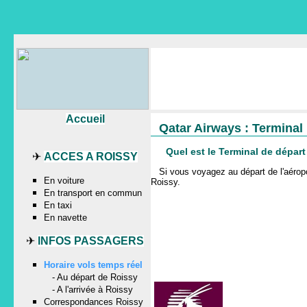
Accueil
Qatar Airways : Terminal
Quel est le Terminal de dépar
✈
ACCES A ROISSY
Si vous voyagez au départ de l'aér
En voiture
Roissy
.
En transport en commun
En taxi
En navette
✈
INFOS PASSAGERS
Horaire vols temps réel
-
Au départ de Roissy
-
A l'arrivée à Roissy
Correspondances Roissy