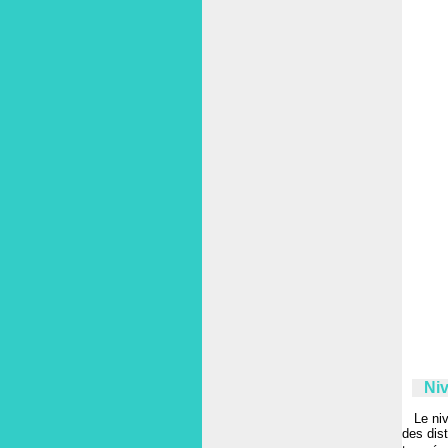
Niv
Le ni
des dis