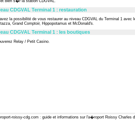
 et bien s�r la station
CDGVAL
.
eau CDGVAL Terminal 1 : restauration
avez la possibilité de vous restaurer au niveau
CDGVAL
du Terminal 1 avec l
itazza, Grand Comptoir, Hippopotamus et McDonald's.
veau CDGVAL Terminal 1 : les boutiques
ouverez Relay / Petit Casino.
oport-roissy-cdg.com : guide et informations sur l'a�roport Roissy Charles 
Site "non officiel" nullement li� � la marque "A�roports de Paris"