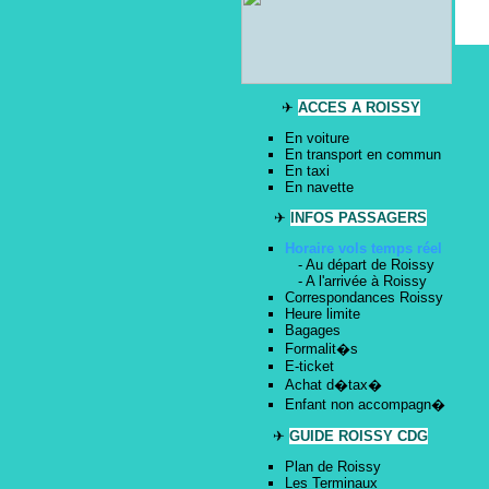
Accueil
✈
ACCES A ROISSY
En voiture
En transport en commun
En taxi
En navette
✈
INFOS PASSAGERS
Horaire vols temps réel
-
Au départ de Roissy
-
A l'arrivée à Roissy
Correspondances Roissy
Heure limite
Bagages
Formalit�s
E-ticket
Achat d�tax�
Enfant non accompagn�
✈
GUIDE ROISSY CDG
Plan de Roissy
Les Terminaux