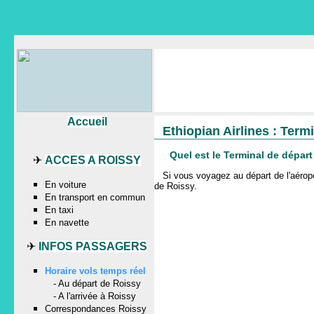
Accueil
Ethiopian Airlines : Term
Quel est le Terminal de dépar
✈
ACCES A ROISSY
Si vous voyagez au départ de l'aér
En voiture
de Roissy
.
En transport en commun
En taxi
En navette
✈
INFOS PASSAGERS
Horaire vols temps réel
-
Au départ de Roissy
-
A l'arrivée à Roissy
Correspondances Roissy