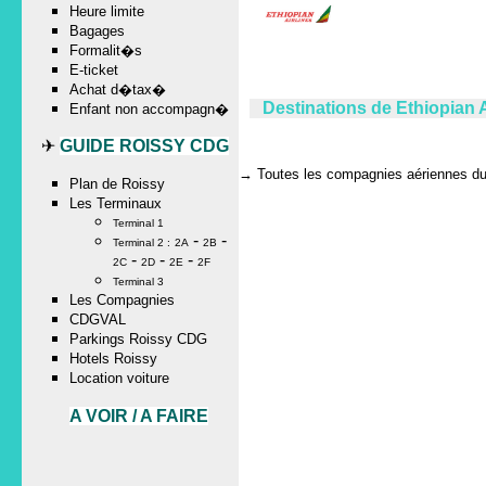
Heure limite
Bagages
Formalit�s
E-ticket
Achat d�tax�
Destinations de Ethiopian 
Enfant non accompagn�
✈
GUIDE ROISSY CDG
→
Toutes les compagnies aériennes du 
Plan de Roissy
Les Terminaux
Terminal 1
-
-
Terminal 2 :
2A
2B
-
-
-
2C
2D
2E
2F
Terminal 3
Les Compagnies
CDGVAL
Parkings Roissy CDG
Hotels Roissy
Location voiture
A VOIR / A FAIRE