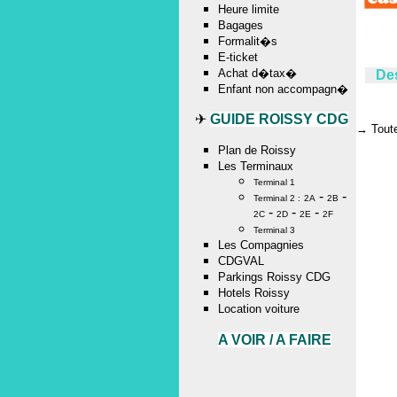
Heure limite
Bagages
Formalit�s
E-ticket
Achat d�tax�
Des
Enfant non accompagn�
✈
GUIDE ROISSY CDG
→
Tout
Plan de Roissy
Les Terminaux
Terminal 1
-
-
Terminal 2 :
2A
2B
-
-
-
2C
2D
2E
2F
Terminal 3
Les Compagnies
CDGVAL
Parkings Roissy CDG
Hotels Roissy
Location voiture
A VOIR / A FAIRE