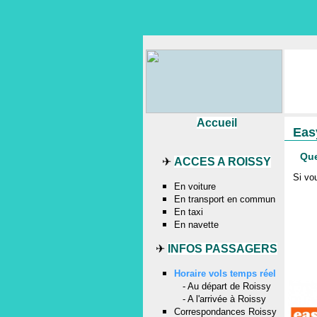
Accueil
Eas
Que
✈
ACCES A ROISSY
Si vo
En voiture
En transport en commun
En taxi
En navette
✈
INFOS PASSAGERS
Horaire vols temps réel
-
Au départ de Roissy
-
A l'arrivée à Roissy
Correspondances Roissy