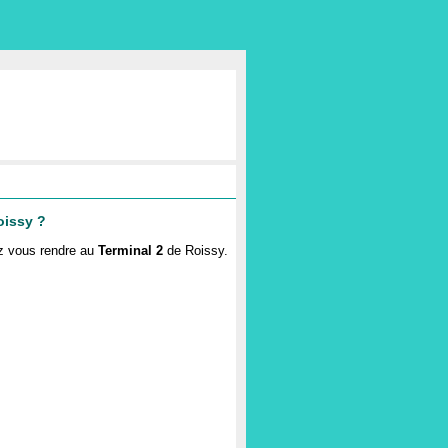
oissy ?
z vous rendre au
Terminal 2
de Roissy
.