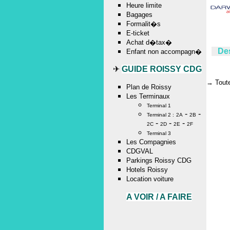
Heure limite
Bagages
Formalit�s
E-ticket
Achat d�tax�
Des
Enfant non accompagn�
✈
GUIDE ROISSY CDG
→
Tout
Plan de Roissy
Les Terminaux
Terminal 1
-
-
Terminal 2 :
2A
2B
-
-
-
2C
2D
2E
2F
Terminal 3
Les Compagnies
CDGVAL
Parkings Roissy CDG
Hotels Roissy
Location voiture
A VOIR / A FAIRE