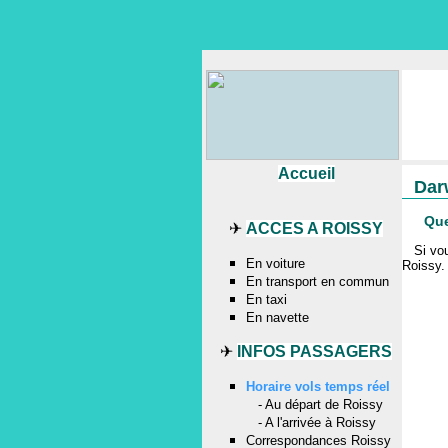
Accueil
Dar
Que
✈
ACCES A ROISSY
Si vo
En voiture
Roissy
.
En transport en commun
En taxi
En navette
✈
INFOS PASSAGERS
Horaire vols temps réel
-
Au départ de Roissy
-
A l'arrivée à Roissy
Correspondances Roissy