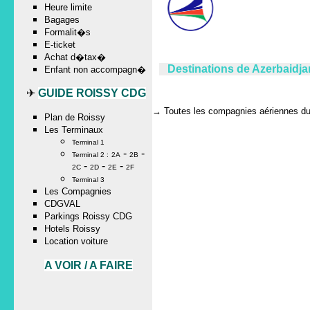
Heure limite
Bagages
Formalit�s
E-ticket
Achat d�tax�
Destinations de Azerbaidja
Enfant non accompagn�
✈
GUIDE ROISSY CDG
→
Toutes les compagnies aériennes du 
Plan de Roissy
Les Terminaux
Terminal 1
-
-
Terminal 2 :
2A
2B
-
-
-
2C
2D
2E
2F
Terminal 3
Les Compagnies
CDGVAL
Parkings Roissy CDG
Hotels Roissy
Location voiture
A VOIR / A FAIRE