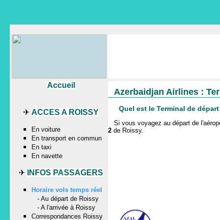
Accueil
Azerbaidjan Airlines : T
Quel est le Terminal de dépar
✈
ACCES A ROISSY
Si vous voyagez au départ de l'aér
En voiture
2
de Roissy
.
En transport en commun
En taxi
En navette
✈
INFOS PASSAGERS
Horaire vols temps réel
-
Au départ de Roissy
-
A l'arrivée à Roissy
Correspondances Roissy