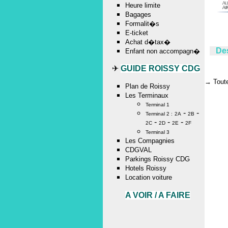
Heure limite
Bagages
Formalit�s
E-ticket
Achat d�tax�
Des
Enfant non accompagn�
✈
GUIDE ROISSY CDG
→
Tout
Plan de Roissy
Les Terminaux
Terminal 1
-
-
Terminal 2 :
2A
2B
-
-
-
2C
2D
2E
2F
Terminal 3
Les Compagnies
CDGVAL
Parkings Roissy CDG
Hotels Roissy
Location voiture
A VOIR / A FAIRE