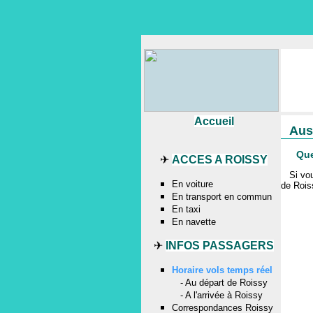
Accueil
Aus
Que
✈
ACCES A ROISSY
Si vo
En voiture
de Rois
En transport en commun
En taxi
En navette
✈
INFOS PASSAGERS
Horaire vols temps réel
-
Au départ de Roissy
-
A l'arrivée à Roissy
Correspondances Roissy