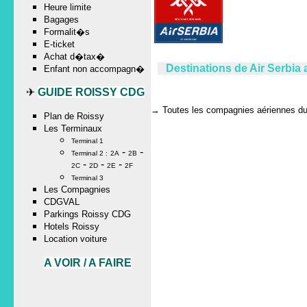
Heure limite
Bagages
Formalit�s
E-ticket
Achat d�tax�
Destinations de Air Serbia
Enfant non accompagn�
✈
GUIDE ROISSY CDG
→
Toutes les compagnies aériennes du 
Plan de Roissy
Les Terminaux
Terminal 1
-
-
Terminal 2 :
2A
2B
-
-
-
2C
2D
2E
2F
Terminal 3
Les Compagnies
CDGVAL
Parkings Roissy CDG
Hotels Roissy
Location voiture
A VOIR / A FAIRE