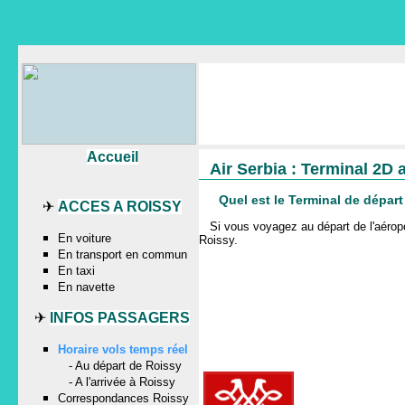
Accueil
Air Serbia : Terminal 2D 
Quel est le Terminal de dépar
✈
ACCES A ROISSY
Si vous voyagez au départ de l'aér
En voiture
Roissy
.
En transport en commun
En taxi
En navette
✈
INFOS PASSAGERS
Horaire vols temps réel
-
Au départ de Roissy
-
A l'arrivée à Roissy
Correspondances Roissy