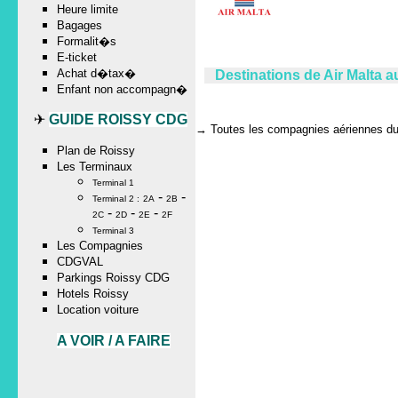
Heure limite
Bagages
Formalit�s
E-ticket
Achat d�tax�
Destinations de Air Malta 
Enfant non accompagn�
✈
GUIDE ROISSY CDG
→
Toutes les compagnies aériennes du 
Plan de Roissy
Les Terminaux
Terminal 1
-
-
Terminal 2 :
2A
2B
-
-
-
2C
2D
2E
2F
Terminal 3
Les Compagnies
CDGVAL
Parkings Roissy CDG
Hotels Roissy
Location voiture
A VOIR / A FAIRE