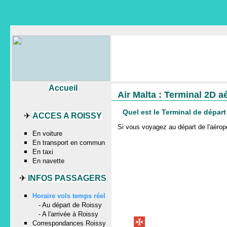
Accueil
Air Malta : Terminal 2D a
Quel est le Terminal de dépar
✈
ACCES A ROISSY
Si vous voyagez au départ de l'aér
En voiture
En transport en commun
En taxi
En navette
✈
INFOS PASSAGERS
Horaire vols temps réel
-
Au départ de Roissy
-
A l'arrivée à Roissy
Correspondances Roissy