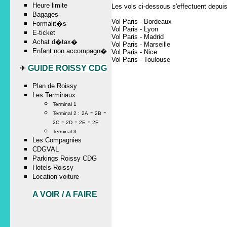
Heure limite
Les vols ci-dessous s'effectuent depui
Bagages
Vol Paris - Bordeaux
Formalit�s
Vol Paris - Lyon
E-ticket
Vol Paris - Madrid
Achat d�tax�
Vol Paris - Marseille
Enfant non accompagn�
Vol Paris - Nice
Vol Paris - Toulouse
✈
GUIDE ROISSY CDG
Plan de Roissy
Les Terminaux
Terminal 1
-
-
Terminal 2 :
2A
2B
-
-
-
2C
2D
2E
2F
Terminal 3
Les Compagnies
CDGVAL
Parkings Roissy CDG
Hotels Roissy
Location voiture
A VOIR / A FAIRE