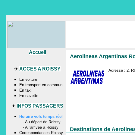
Accueil
Aerolineas Argentinas Ro
✈
ACCES A ROISSY
Adresse : 2,
En voiture
En transport en commun
En taxi
En navette
✈
INFOS PASSAGERS
Horaire vols temps réel
-
Au départ de Roissy
-
A l'arrivée à Roissy
Destinations de Aeroline
Correspondances Roissy