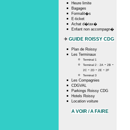
Heure limite
Bagages
Formalit�s
E-ticket
Achat d�tax�
Enfant non accompagn�
✈
GUIDE ROISSY CDG
Plan de Roissy
Les Terminaux
Terminal 1
-
-
Terminal 2 :
2A
2B
-
-
-
2C
2D
2E
2F
Terminal 3
Les Compagnies
CDGVAL
Parkings Roissy CDG
Hotels Roissy
Location voiture
A VOIR / A FAIRE