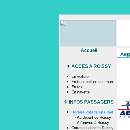
Accueil
Aeg
✈
ACCES A ROISSY
En voiture
En transport en commun
En taxi
En navette
✈
INFOS PASSAGERS
Horaire vols temps réel
-
Au départ de Roissy
-
A l'arrivée à Roissy
Correspondances Roissy